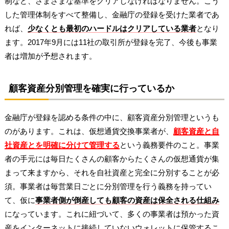
制など、さまざまな基準をクリアしなければなりません。こう
した管理体制をすべて整備し、金融庁の登録を受けた業者であ
れば、
少なくとも最初のハードルはクリアしている業者
となり
ます。2017年9月には11社の取引所が登録を完了、今後も事業
者は増加が予想されます。
顧客資産分別管理を確実に行っているか
金融庁が登録を認める条件の中に、顧客資産分別管理というも
のがあります。これは、仮想通貨交換事業者が、
顧客資産と自
社資産とを明確に分けて管理する
という義務要件のこと。事業
者の手元には毎日たくさんの顧客からたくさんの仮想通貨が集
まって来ますから、それを自社資産と完全に分別することが必
須。事業者は毎営業日ごとに分別管理を行う義務を持ってい
て、仮に
事業者側が倒産しても顧客の資産は保全される仕組み
になっています。これに紐づいて、多くの事業者は預かった資
産をインターネットに接続していないウォレットに保管するこ